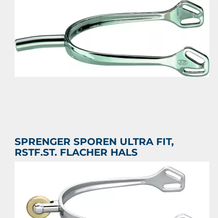
zonder de huid en de vacht te beschadigen.
€ 64,30
Prijs per stuk

SPRENGER SPOREN ULTRA FIT,
RSTF.ST. FLACHER HALS
SPRENGER SPOREN ULTRA FIT, RSTF.ST. FLACHER HALS
€ 33,55
Prijs per stuk
