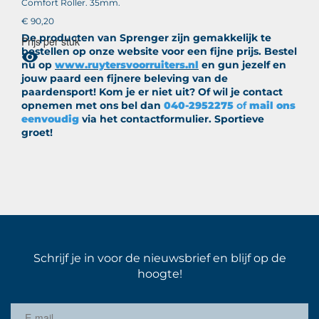
Comfort Roller. 35mm.
€ 90,20
De producten van Sprenger zijn gemakkelijk te
Prijs per stuk
bestellen op onze website voor een fijne prijs. Bestel

nu op
www.ruytersvoorruiters.nl
en gun jezelf en
jouw paard een fijnere beleving van de
paardensport! Kom je er niet uit? Of wil je contact
opnemen met ons bel dan
040-2952275
of
mail ons
eenvoudig
via het contactformulier. Sportieve
groet!
Schrijf je in voor de nieuwsbrief en blijf op de
hoogte!