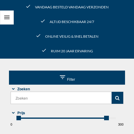
check
VANDAAG BESTELD VANDAAG VERZONDEN

check
ALTIJD BESCHIKBAAR 24/7
check
ONLINE VEILIG & SNEL BETALEN
check
RUIM 20 JAAR ERVARING
filter_list
Filter
Zoeken
Prijs
0
300